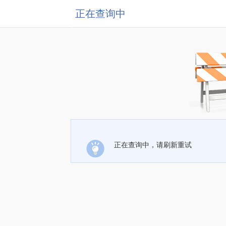
正在查询中
正在查询中，请刷新重试