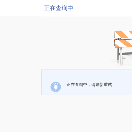
正在查询中
正在查询中，请刷新重试