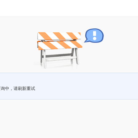
查询中，请刷新重试